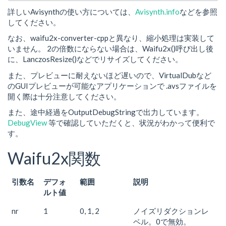
詳しいAvisynthの使い方については、
Avisynth.info
などを参照
してください。
なお、waifu2x-converter-cppと異なり、縮小処理は実装して
いません。 2の倍数にならない場合は、Waifu2x()呼び出し後
に、LanczosResize()などでリサイズしてください。
また、プレビューに耐えないほど遅いので、VirtualDubなど
のGUIプレビューが可能なアプリケーションで .avsファイルを
開く際は十分注意してください。
また、途中経過をOutputDebugStringで出力しています。
DebugView
等で確認していただくと、状況がわかって便利で
す。
Waifu2x関数
引数名
デフォ
範囲
説明
ルト値
nr
1
0, 1, 2
ノイズリダクションレ
ベル。0で無効。