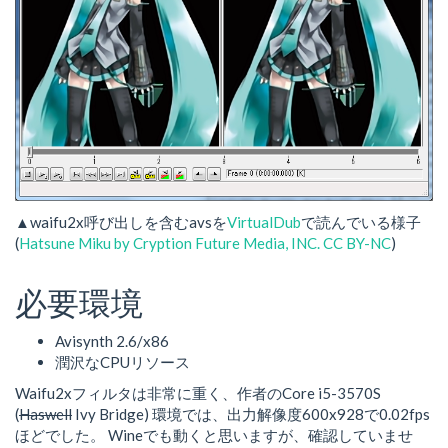
▲waifu2x呼び出しを含むavsを
VirtualDub
で読んでいる様子
(
Hatsune Miku by Cryption Future Media, INC. CC BY-NC
)
必要環境
Avisynth 2.6/x86
潤沢なCPUリソース
Waifu2xフィルタは非常に重く、作者のCore i5-3570S
(
Haswell
Ivy Bridge) 環境では、出力解像度600x928で0.02fps
ほどでした。 Wineでも動くと思いますが、確認していませ