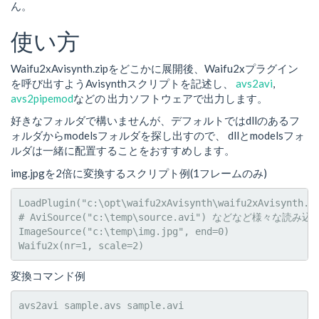
ん。
使い方
Waifu2xAvisynth.zipをどこかに展開後、Waifu2xプラグイン
を呼び出すようAvisynthスクリプトを記述し、
avs2avi
,
avs2pipemod
などの 出力ソフトウェアで出力します。
好きなフォルダで構いませんが、デフォルトではdllのあるフ
ォルダからmodelsフォルダを探し出すので、 dllとmodelsフォ
ルダは一緒に配置することをおすすめします。
img.jpgを2倍に変換するスクリプト例(1フレームのみ)
LoadPlugin("c:\opt\waifu2xAvisynth\waifu2xAvisynth.dl
# AviSource("c:\temp\source.avi") などなど様々な読み込
ImageSource("c:\temp\img.jpg", end=0)

Waifu2x(nr=1, scale=2)
変換コマンド例
avs2avi sample.avs sample.avi